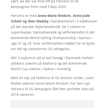
vært, da der var Kick-Off på Horsens til OL
kampagnen frem mod Tokyo 2020.
Horsens er med
Anne-Marie Rindom, Anne-Julie
Schütt og Iben Nielsby,
repræsenteret i 2 bådklasser
på det danske Sejlerlandshold. De 3 sejlere er
superskarpe, topmotiverede og velforberedte til det
kommende World Sailing Championship i Aarhus i
uge 31 og 32, hvor verdenseliten mødes for at dyste
om VM og nationernes OL udtagelse.
Alle 3 sejlere er på et kort besøg i Danmark mellem
påskens stævne på Mallorca og det kommende
World Cup stævne i Hyéres i Frankrig.
Med en sejr på Mallorca til OL-bronze vinder, Laser
Radial sejleren Anne-Marie Rindom, har den nye
Horsens til OL kampagne fået den perfekte start på
2018 sæsonen.