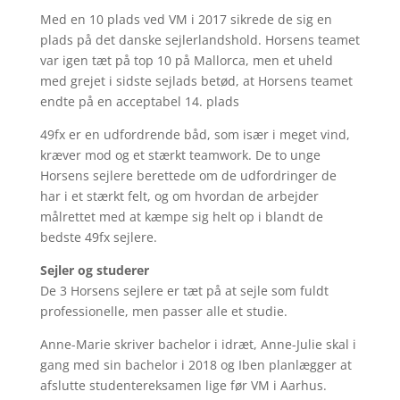
Med en 10 plads ved VM i 2017 sikrede de sig en
plads på det danske sejlerlandshold. Horsens teamet
var igen tæt på top 10 på Mallorca, men et uheld
med grejet i sidste sejlads betød, at Horsens teamet
endte på en acceptabel 14. plads
49fx er en udfordrende båd, som især i meget vind,
kræver mod og et stærkt teamwork. De to unge
Horsens sejlere berettede om de udfordringer de
har i et stærkt felt, og om hvordan de arbejder
målrettet med at kæmpe sig helt op i blandt de
bedste 49fx sejlere.
Sejler og studerer
De 3 Horsens sejlere er tæt på at sejle som fuldt
professionelle, men passer alle et studie.
Anne-Marie skriver bachelor i idræt, Anne-Julie skal i
gang med sin bachelor i 2018 og Iben planlægger at
afslutte studentereksamen lige før VM i Aarhus.