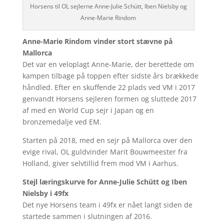
Horsens til OL sejlerne Anne-Julie Schütt, Iben Nielsby og
Anne-Marie Rindom
Anne-Marie Rindom vinder stort stævne på
Mallorca
Det var en veloplagt Anne-Marie, der berettede om
kampen tilbage på toppen efter sidste års brækkede
håndled. Efter en skuffende 22 plads ved VM i 2017
genvandt Horsens sejleren formen og sluttede 2017
af med en World Cup sejr i Japan og en
bronzemedalje ved EM.
Starten på 2018, med en sejr på Mallorca over den
evige rival, OL guldvinder Marit Bouwmeester fra
Holland, giver selvtillid frem mod VM i Aarhus.
Stejl læringskurve for Anne-Julie Schütt og Iben
Nielsby i 49fx
Det nye Horsens team i 49fx er nået langt siden de
startede sammen i slutningen af 2016.