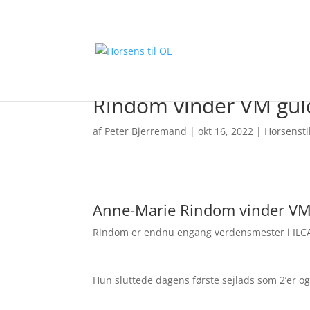
Rindom vinder VM guld
af
Peter Bjerremand
|
okt 16, 2022
|
Horsensti
Anne-Marie Rindom vinder V
Rindom er endnu engang verdensmester i ILCA 6
Hun sluttede dagens første sejlads som 2’er og 