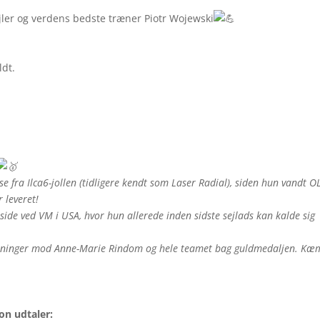
ler og verdens bedste træner Piotr Wojewski
ldt.
e fra Ilca6-jollen (tidligere kendt som Laser Radial), siden hun vandt O
 leveret!
side ved VM i USA, hvor hun allerede inden sidste sejlads kan kalde sig
ønskninger mod Anne-Marie Rindom og hele teamet bag guldmedaljen. K
on udtaler: