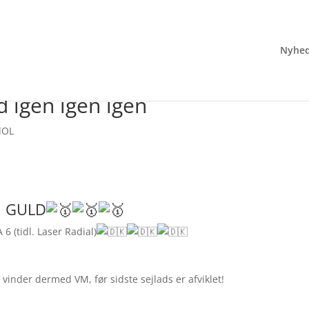
Nyhed
 igen igen igen
lOL
M GULD
 (tidl. Laser Radial)
vinder dermed VM, før sidste sejlads er afviklet!