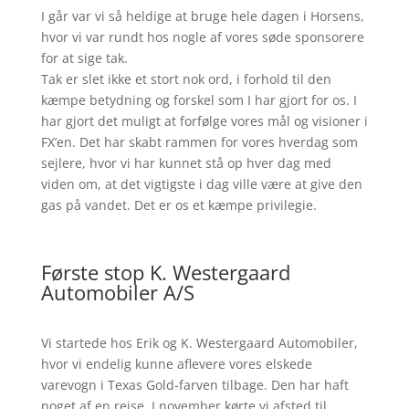
I går var vi så heldige at bruge hele dagen i Horsens,
hvor vi var rundt hos nogle af vores søde sponsorere
for at sige tak.
Tak er slet ikke et stort nok ord, i forhold til den
kæmpe betydning og forskel som I har gjort for os. I
har gjort det muligt at forfølge vores mål og visioner i
FX’en. Det har skabt rammen for vores hverdag som
sejlere, hvor vi har kunnet stå op hver dag med
viden om, at det vigtigste i dag ville være at give den
gas på vandet. Det e
r os et kæmpe privilegie.
Første stop K. Westergaard
Automobiler A/S
Vi startede hos Erik og K. Westergaard Automobiler,
hvor vi endelig kunne aflevere vores elskede
varevogn i Texas Gold-farven tilbage. Den har haft
noget af en rejse. I november kørte vi afsted til