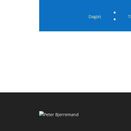
:
Dag(e)
T